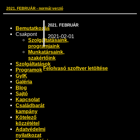
2021. FEBRUÁR - normál verzió
2021. FEBRUÁR
Bemutatkozás
Csakpont
2021-02-01
Szolgáltatásaink,
programjaink
Munkatársaink,
szakértőink
Szolgáltatások
Felolvasó szoftver letöltése
Programok
GyIK
Galéria
Blog
Sajtó
Kapcsolat
Családbarát
kampány
Kötelező
közzététel
Adatvédelmi
nyilatkozat